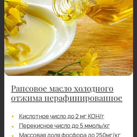
Кто наши основные
клиенты?
Предлагаем персональные
решения, исходя из отрасли
клиентов, учитываем
особенности вашей работы
Маслоперерабатывающие
01
заводы
02
Химические производствa
03
Заводчики КРС
Производители