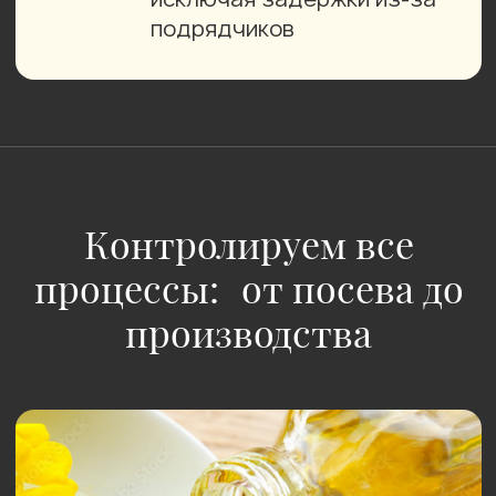
Рапсовый жмых
экструдированный
Технология двойного прессования
с экструзией
Биологическая ценность рапсового
белка: 86%.
Без добавок и ГМО;
Протеин на а.с.в 37−44%;