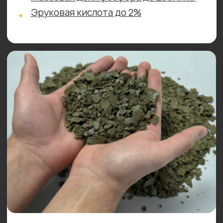
04
комбикормов
05
Трейдинговые компании
Оставьте запрос
на сотрудничество
и получите персональные
условия на первую
поставку:
Ваше имя