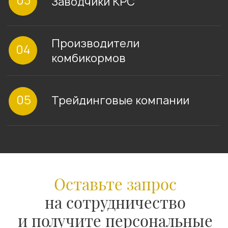
на схему с отсрочкой платежа, чтобы
Решение:
клиент смог нарастить выпуск
персональный мен
собственной продукции и увеличить
кратчайшие сроки
обороты
необходимые доку
в нерабочее время
отгрузить
Результат
Результат
клиент избежал пр
по итогу переговоров смогли
смогли в очередн
перейти на схему с отсрочкой
его доверие
платежа, чтобы клиент смог
нарастить выпуск собственной
продукции и увеличить обороты