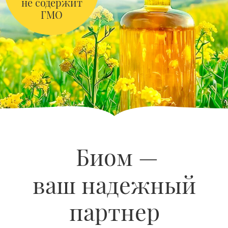
ваш надежный
партнер
На 100% выполняем свои
обязательства, четко придерживаемся
сроков и гарантируем качество
продукции
Индивидуальный
подход
Гибко взаимодействуем с
заказчиками,
оптимизируем процессы
под запросы, чтобы вам
было максимально просто и
удобно