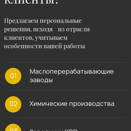
Работаем с NDA и приводим кейсы без
названий организаций
2
1
Персональные условия
Когда важна 
сотрудничества
отгрузки
Описание:
Описание:
наш постоянный кл
больше года работали с компанией
просьбой максима
потребляющей рапсовый жмых.
отгрузить 5 конт
Отгрузки шли в предоплату
масла в Китай, так
Решение:
объема для отпра
партии(поезда)
по итогу переговоров смогли перейти