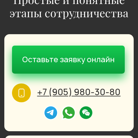
Наши принципы
Наша цель — обеспечить
бизнес надежным сырьем,
с оперативными поставками
и гибкими условиями
работы