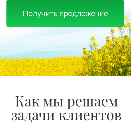
Красноярск
Комбинированные
доставки
Автотранспортом в Новосибирск, а
далее доставка поездом до конечной
точки или в порт Владивостока, откуда
морем в Шанхай, Чунцин, Циндао,
Далянь, Нинбо или любую точку мира!