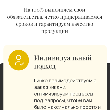
Постоянные
складские запасы
Более 500 тонн продукции
по всем направлениям в
наличии на складе.
Возможна отгрузка день в
день
Быстрая
коммуникация
Персональный менеджер
оперативно решит любые
вопросы в течение 1 дня,
без лишней бюрократии и
затягиваний процессов