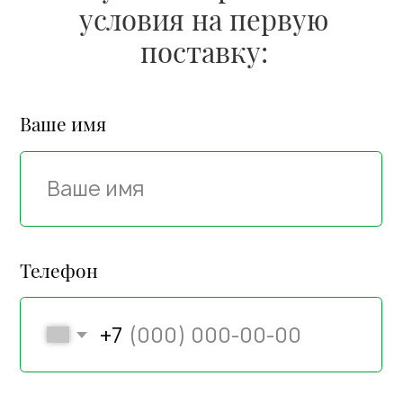
Быстрая доставка по
России, Китаю и
всему миру
Доставка точно в срок. Гарантируем
быструю доставку в установленные
сроки за счет собственного
транспорта и проверенных схем
отгрузки:
Доставка автотранспортом
из Залесово: в Ижевск, Екатеринбург,
Тюмень, Омск, Барнаул, Кемерово,