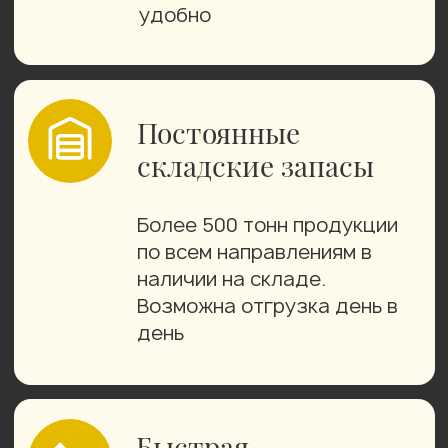
Собственный
транспорт
Доставляем товары точно
в срок, полностью
исключая задержки из-за
подрядчиков
Контролируем все
процессы: от посева до
производства