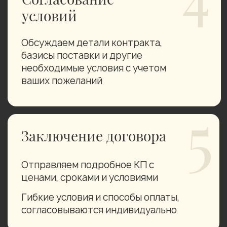
Вы получаете
персональный подход,
нацеленный на
долгосрочное и
взаимовыгодное
сотрудничество
мы не стремимся найти просто
покупателей, а выстраиваем
партнёрские отношения.