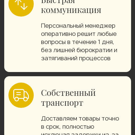
Рапсовое масло холодного
отжима нерафинированное
Кислотное число до 2 мг КОН/г
Перекисное число до 5 ммоль/кг
Массовая доля фосфора до 250мг/кг
Эруковая кислота до 2%