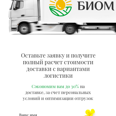
Контролируем весь процесс —
от выращивания рапса до его
Оставьте заявку и получите
переработки и доставки, что
полный расчет стоимости
позволяет гарантировать
стабильно высочайшее
доставки с вариантами
качество продукции, без
логистики
посредников.
Сэкономим вам до 30%
на
доставке, за счет персональных
Используем современные технологии
условий и оптимизации отгрузок
холодного отжима для сохранения
полезных свойств масла и питательной
ценности жмыха.
Ваше имя