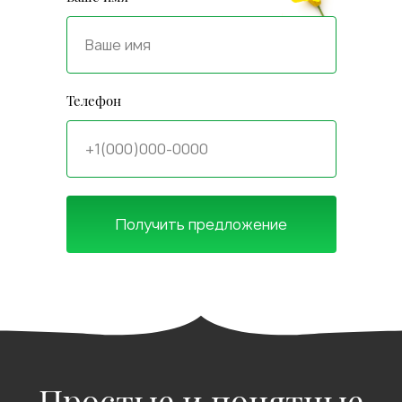
Каждая партия проходит строгую
проверку перед отгрузкой, чтобы
соответствовать международным
стандартам требованиям наших клиентов.
Телефон
Проектировали производство с нуля,
оснащая его самым современным
оборудованием с высоким уровнем
автоматизации. Оптимизированные
процессы с минимальными затратами — вы
получаете лучшие условия.
Получить предложение